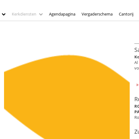
Kerkdiensten
Agendapagina
Vergaderschema
Cantorij
S
Ko
Al
vo
R
R
P
Ro
Z