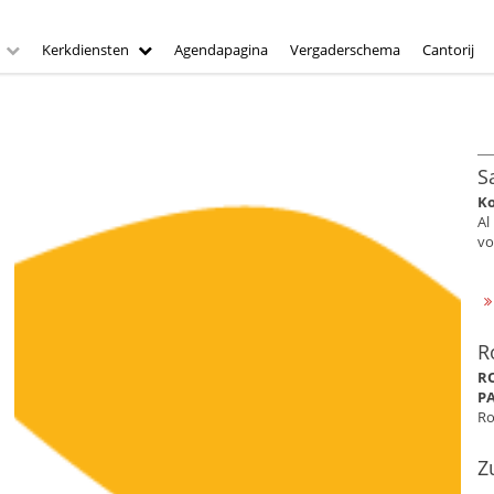
Kerkdiensten
Agendapagina
Vergaderschema
Cantorij
S
Ko
Al
vo
R
R
P
Ro
Z