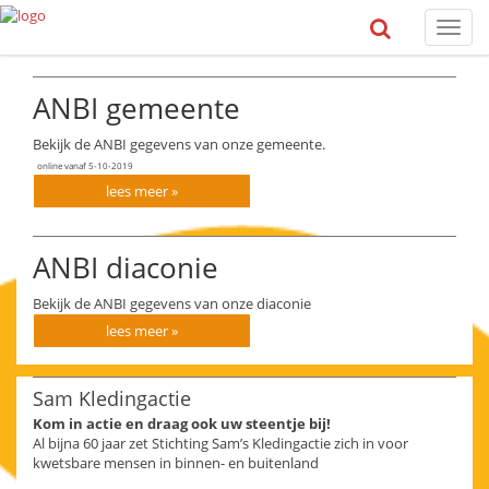
Toggl
naviga
ANBI gemeente
Bekijk de ANBI gegevens van onze gemeente.
online vanaf 5-10-2019
lees meer »
ANBI diaconie
Bekijk de ANBI gegevens van onze diaconie
lees meer »
Sam Kledingactie
Kom in actie en draag ook uw steentje bij!
Al bijna 60 jaar zet Stichting Sam’s Kledingactie zich in voor
kwetsbare mensen in binnen- en buitenland