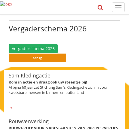
Toggl
naviga
Vergaderschema 2026
Vergaderschema 2026
terug
Sam Kledingactie
Kom in actie en draag ook uw steentje bij!
Al bijna 60 jaar zet Stichting Sam’s Kledingactie zich in voor
kwetsbare mensen in binnen- en buitenland
Rouwverwerking
ROUWGROEP VOOR NABESTAANDEN VAN PARTNERVERLIES