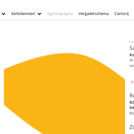
Kerkdiensten
Agendapagina
Vergaderschema
Cantorij
S
Ko
Al
vo
R
R
P
Ro
Z